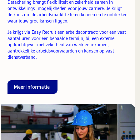
Detachering brengt flexibiliteit en zekerheid samen in
ontwikkelings- mogelijkheden voor jouw carriere. Je krijgt
de kans om de arbeidsmarkt te leren kennen en te ontdekken
waar jouw groeikansen liggen.
Je krijgt via Easy Recruit een arbeidscontract; voor een vast
aantal uren voor een bepaalde termijn, bij een externe
opdrachtgever met zekerheid van werk en inkomen,
aantrekkelijke arbeidsvoorwaarden en kansen op vast
dienstverband.
Meer informatie