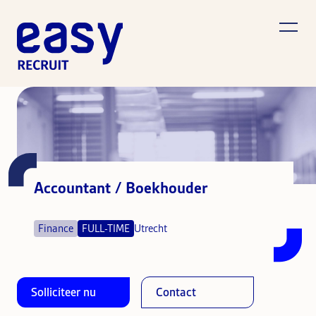
Accountant / Boekhouder
Finance
FULL-TIME
Utrecht
Solliciteer nu
Contact