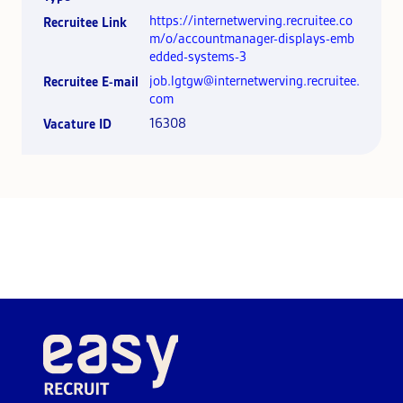
https://internetwerving.recruitee.co
Recruitee Link
m/o/accountmanager-displays-emb
edded-systems-3
job.lgtgw@internetwerving.recruitee.
Recruitee E-mail
com
16308
Vacature ID