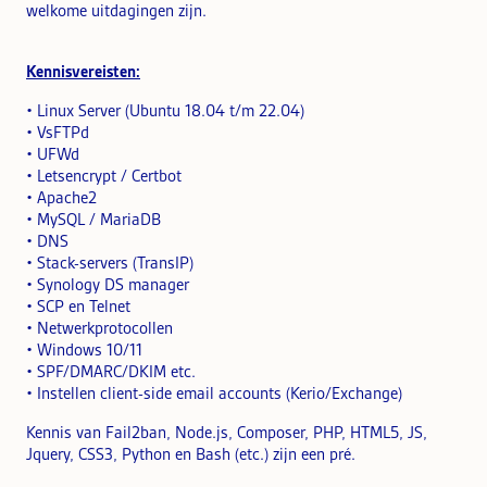
welkome uitdagingen zijn.
Kennisvereisten:
• Linux Server (Ubuntu 18.04 t/m 22.04)
• VsFTPd
• UFWd
• Letsencrypt / Certbot
• Apache2
• MySQL / MariaDB
• DNS
• Stack-servers (TransIP)
• Synology DS manager
• SCP en Telnet
• Netwerkprotocollen
• Windows 10/11
• SPF/DMARC/DKIM etc.
• Instellen client-side email accounts (Kerio/Exchange)
Kennis van Fail2ban, Node.js, Composer, PHP, HTML5, JS,
Jquery, CSS3, Python en Bash (etc.) zijn een pré.