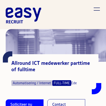
Allround ICT medewerker parttime
of fulltime
Automatisering / Internet
FULL-TIME
Ede
Solliciteer nu
Contact