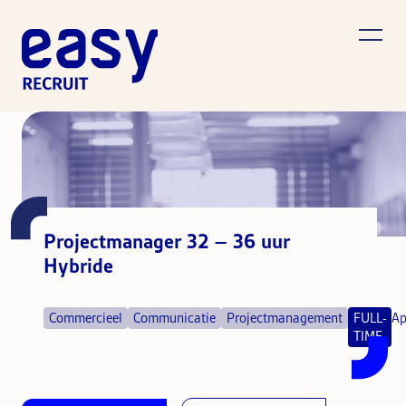
Projectmanager 32 – 36 uur
Hybride
Commercieel
Communicatie
Projectmanagement
FULL-
Ap
TIME