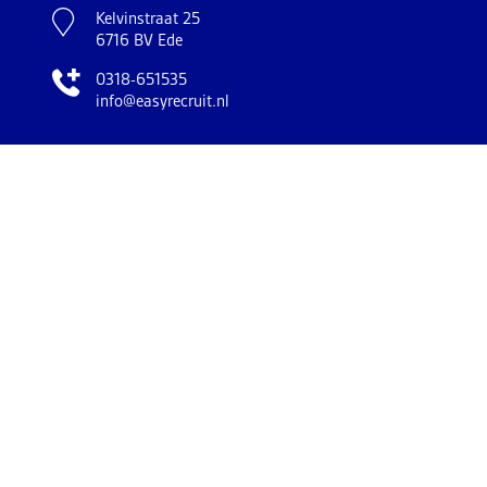
Kelvinstraat 25
6716 BV Ede
0318-651535
info@easyrecruit.nl