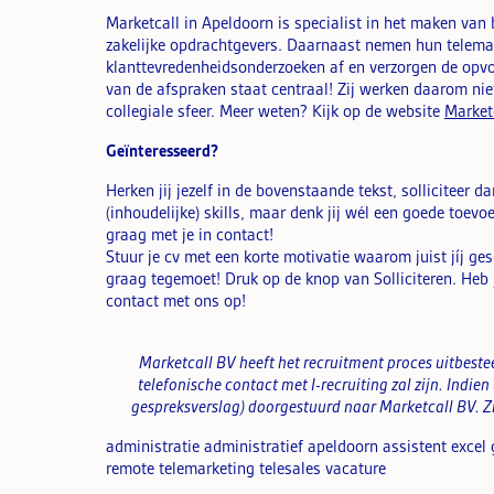
Marketcall in Apeldoorn is specialist in het maken v
zakelijke opdrachtgevers. Daarnaast nemen hun telemar
klanttevredenheidsonderzoeken af en verzorgen de opvol
van de afspraken staat centraal! Zij werken daarom nie
collegiale sfeer. Meer weten? Kijk op de website
Marketc
Geïnteresseerd?
Herken jij jezelf in de bovenstaande tekst, solliciteer d
(inhoudelijke) skills, maar denk jij wél een goede toev
graag met je in contact!
Stuur je cv met een korte motivatie waarom juist jíj gesc
graag tegemoet! Druk op de knop van Solliciteren. Heb
contact met ons op!
Marketcall BV heeft het recruitment proces uitbestee
telefonische contact met I-recruiting zal zijn. Indien
gespreksverslag) doorgestuurd naar Marketcall BV. Zi
administratie administratief apeldoorn assistent exce
remote telemarketing telesales vacature