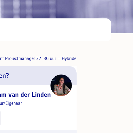
en?
am van der Linden
eur/Eigenaar