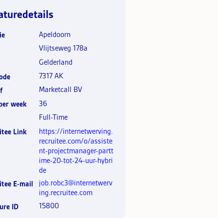
aturedetails
Apeldoorn
ie
Vlijtseweg 178a
Gelderland
7317 AK
ode
Marketcall BV
f
36
per week
Full-Time
https://internetwerving.
itee Link
recruitee.com/o/assiste
nt-projectmanager-partt
ime-20-tot-24-uur-hybri
de
job.robc3@internetwerv
itee E-mail
ing.recruitee.com
15800
ure ID