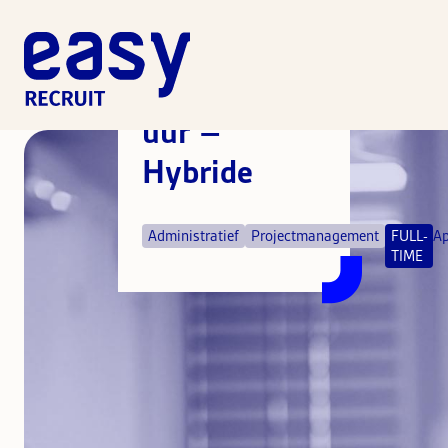
Assistent
Projectmanager
32 -36
uur –
Hybride
Administratief
Projectmanagement
FULL-
Ap
TIME