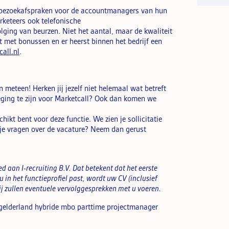
an bezoekafspraken voor de accountmanagers van hun
keteers ook telefonische
ging van beurzen. Niet het aantal, maar de kwaliteit
t met bonussen en er heerst binnen het bedrijf een
all.nl
.
an meteen! Herken jij jezelf niet helemaal wat betreft
oeging te zijn voor Marketcall? Ook dan komen we
hikt bent voor deze functie. We zien je sollicitatie
 je vragen over de vacature? Neem dan gerust
d aan I-recruiting B.V. Dat betekent dat het eerste
 u in het functieprofiel past, wordt uw CV (inclusief
j zullen eventuele vervolggesprekken met u voeren.
l gelderland hybride mbo parttime projectmanager