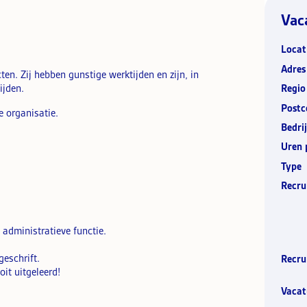
Vac
Locat
Adres
cten. Zij hebben gunstige werktijden en zijn, in
tijden.
Regio
Postc
e organisatie.
Bedrij
Uren 
Type
Recru
administratieve functie.
geschrift.
Recru
it uitgeleerd!
Vacat