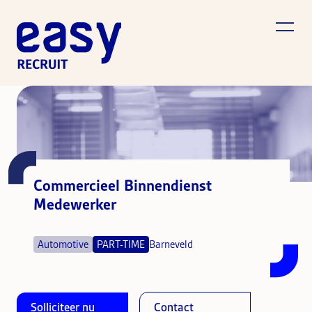
Commercieel Binnendienst
Medewerker
Automotive
PART-TIME
Barneveld
Solliciteer nu
Contact