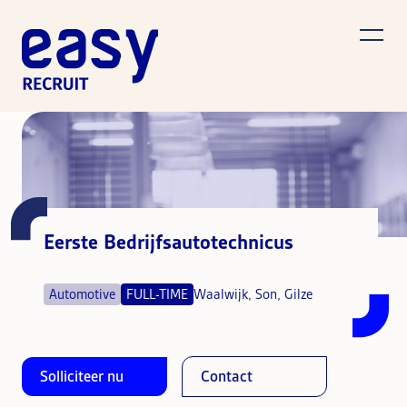
Eerste Bedrijfsautotechnicus
Automotive
FULL-TIME
Waalwijk, Son, Gilze
Solliciteer nu
Contact