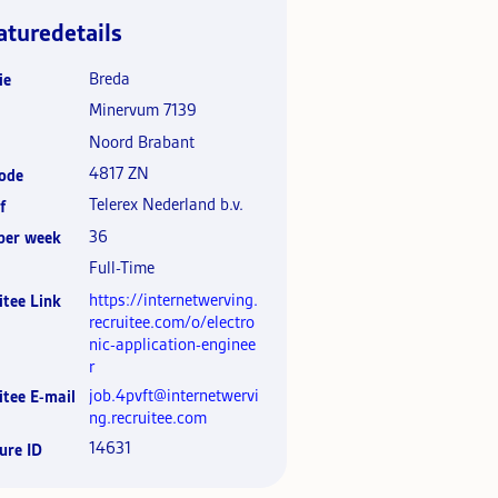
aturedetails
Breda
ie
Minervum 7139
Noord Brabant
4817 ZN
ode
Telerex Nederland b.v.
f
36
per week
Full-Time
https://internetwerving.
itee Link
recruitee.com/o/electro
nic-application-enginee
r
job.4pvft@internetwervi
itee E-mail
ng.recruitee.com
14631
ure ID