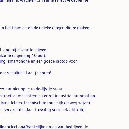
ze kunnen niet wachten om samen nieuwe deuren te
er in het team en op de unieke dingen die ze maken.
lang bij elkaar te blijven.
kantiedagen (bij 40 uur).
ding, smartphone en een goede laptop voor
oor scholing? Laat je horen!
r dat niet op je to do-lijstje staat.
ektronica, mechatronica en/of industrial automation.
e kunt Telerex technisch-inhoudelijk de weg wijzen.
n Tweaker die daar toevallig voor betaald krijgt.
financieel onafhankelijke groep van bedrijven. In