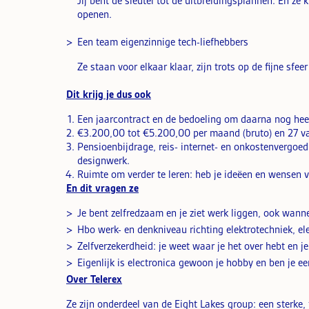
Jij bent de sleutel tot de uitbreidingsplannen. En 
openen.
Een team eigenzinnige tech-liefhebbers
Ze staan voor elkaar klaar, zijn trots op de fijne sfe
Dit krijg je dus ook
Een jaarcontract en de bedoeling om daarna nog heel 
€3.200,00 tot €5.200,00 per maand (bruto) en 27 va
Pensioenbijdrage, reis- internet- en onkostenvergoe
designwerk.
Ruimte om verder te leren: heb je ideëen en wensen v
En dit vragen ze
Je bent zelfredzaam en je ziet werk liggen, ook wannee
Hbo werk- en denkniveau richting elektrotechniek, el
Zelfverzekerdheid: je weet waar je het over hebt en j
Eigenlijk is electronica gewoon je hobby en ben je ee
Over Telerex
Ze zijn onderdeel van de Eight Lakes group: een sterke, 