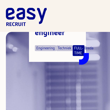
(Electronic)
Application
engineer
Engineering
Techniek
FULL-
Breda
TIME