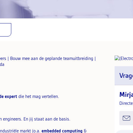
eers | Bouw mee aan de geplande teamuitbreiding |
eda
Vrag
Mirj
de expert
die het mag vertellen.
Direct
n engineers. En jij staat aan de basis.
ndustriële markt (o.a.
embedded computing
&