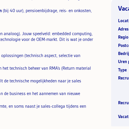
Vac
n
(bij 40 uur), pensioenbijdrage, reis- en onkosten,
Locat
Adres
al en analoog). Jouw speelveld: embedded computing,
Regio
-technologie voor de OEM-markt. Dit is wat je onder
Postc
Bedrij
e oplossingen (technisch aspect, selectie van
Uren 
 het technisch beheer van RMA’s (Return material
Type
Recru
alt de technische mogelijkheden naar je sales
 van de business en het aannemen van nieuwe
Recru
imte, en soms naast je sales-collega tijdens een
Vacat