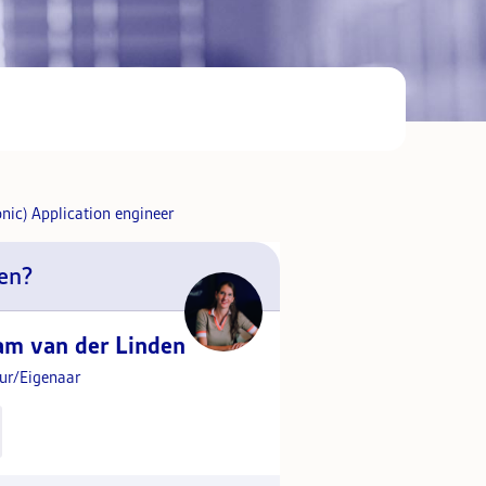
en?
am van der Linden
eur/Eigenaar