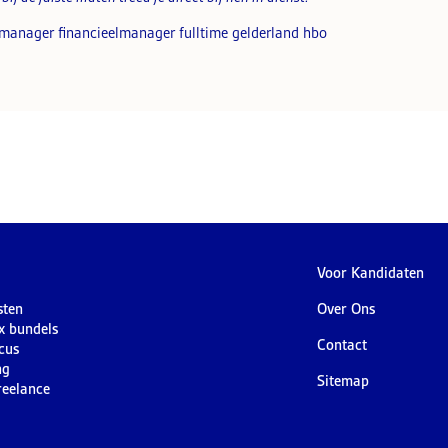
emanager financieelmanager fulltime gelderland hbo
Voor Kandidaten
sten
Over Ons
ex bundels
Contact
cus
ng
Sitemap
reelance