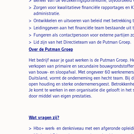
Beheer van de verzekeringsportefeuille, bijvoorbeeld
Zorgen voor kwalitatieve financiële rapportages en KP
administratie.
Ontwikkelen en uitvoeren van beleid met betrekking 
Leidinggeven aan het financiële team bestaande uit 
Fungeren als contactpersoon voor externe partijen z
Lid zijn van het Directieteam van de Putman Groep.
Over de Putman Groep
Het bedrijf waar je gaat werken is de Putman Groep. Het
verkopen van primaire en secundaire bouwgrondstoffen
van bouw- en sloopafval. Met ongeveer 60 werknemers, 
Duitsland, vormt de onderneming een hecht team. Bij
open houding en sterke ondernemersgeest. Betrokkenhei
Je komt te werken in een organisatie die gelooft in het
door middel van eigen prestaties.
Wat vragen zij?
Hbo+ werk- en denkniveau met een afgeronde opleidi