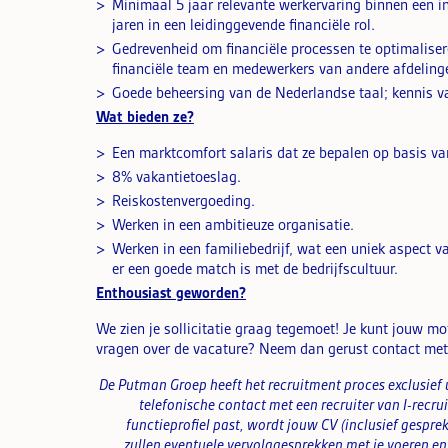
Minimaal 5 jaar relevante werkervaring binnen een i
jaren in een leidinggevende financiële rol.
Gedrevenheid om financiële processen te optimalis
financiële team en medewerkers van andere afdeling
Goede beheersing van de Nederlandse taal; kennis van
Wat bieden ze?
Een marktcomfort salaris dat ze bepalen op basis va
8% vakantietoeslag.
Reiskostenvergoeding.
Werken in een ambitieuze organisatie.
Werken in een familiebedrijf, wat een uniek aspect v
er een goede match is met de bedrijfscultuur.
Enthousiast geworden?
We zien je sollicitatie graag tegemoet! Je kunt jouw mot
vragen over de vacature? Neem dan gerust contact met
De Putman Groep heeft het recruitment proces exclusief u
telefonische contact met een recruiter van I-recruit
functieprofiel past, wordt jouw CV (inclusief gespr
zullen eventuele vervolggesprekken met je voeren en bi