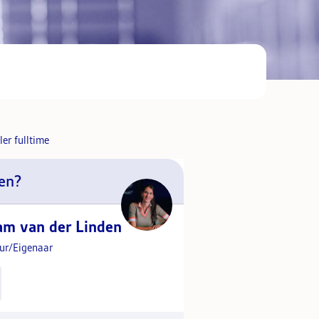
en?
am van der Linden
eur/Eigenaar