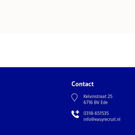
Contact
Kelvinstraat 25
6716 BV Ede
0318-651535
info@easyrecruit.nl