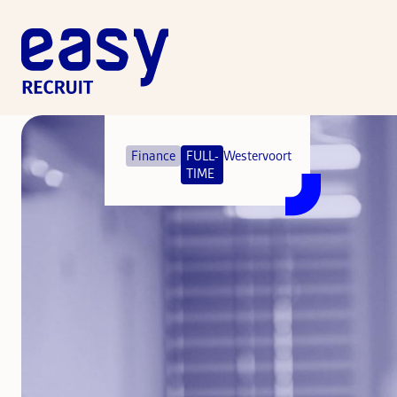
Controller
fulltime
Finance
FULL-
Westervoort
TIME