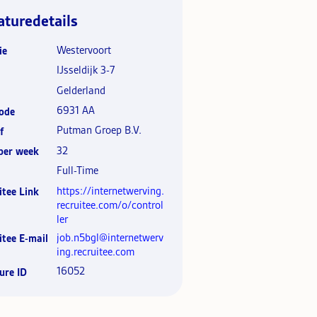
aturedetails
Westervoort
ie
IJsseldijk 3-7
Gelderland
6931 AA
ode
Putman Groep B.V.
f
32
per week
Full-Time
https://internetwerving.
itee Link
recruitee.com/o/control
ler
job.n5bgl@internetwerv
itee E-mail
ing.recruitee.com
16052
ure ID