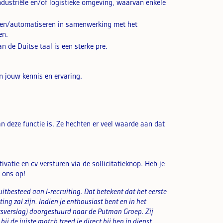
ndustriële en/of logistieke omgeving, waarvan enkele
eren/automatiseren in samenwerking met het
en.
 de Duitse taal is een sterke pre.
n jouw kennis en ervaring.
an deze functie is. Ze hechten er veel waarde aan dat
ivatie en cv versturen via de sollicitatieknop. Heb je
 ons op!
itbesteed aan I-recruiting. Dat betekent dat het eerste
ing zal zijn. Indien je enthousiast bent en in het
eksverslag) doorgestuurd naar de Putman Groep. Zij
j de juiste match treed je direct bij hen in dienst.