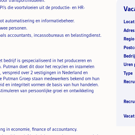
 voor transportmiddelen.
I’s die voortvloeien uit de productie- en HR-
Vac
tot automatisering en informatiebeheer.
Locat
twee personen.
Adres
oals accountants, incassobureaus en belastingdienst.
Regio
Postc
Bedrij
 bedrijf is gespecialiseerd in het produceren en
Uren 
. Putman doet dit door het recyclen en inzamelen
verspreid over 2 vestigingen in Nederland en
Type
 de Putman Groep staan medewerkers bekend om hun
Recru
d en integriteit vormen de basis van hun handelen.
 stimuleren van persoonlijke groei en ontwikkeling
Recru
Vacat
ng in economie, finance of accountancy.