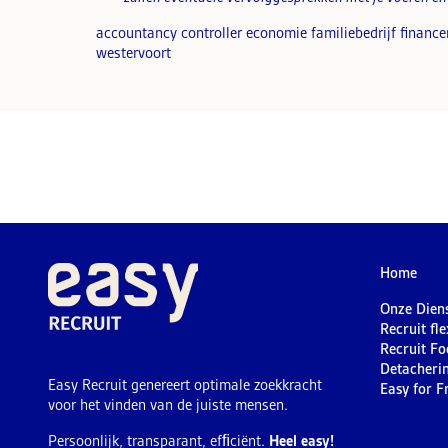
accountancy controller economie familiebedrijf financ
westervoort
Home
Onze Dien
Recruit fl
Recruit Fo
Detacheri
Easy Recruit genereert optimale zoekkracht
Easy for F
voor het vinden van de juiste mensen.
Persoonlijk, transparant, efﬁciënt.
Heel easy!