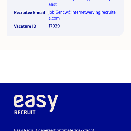
alist
job.6encw@internetwerving.recruite
Recruitee E-mail
e.com
17039
Vacature ID
Easy Recruit genereert optimale zoekkracht