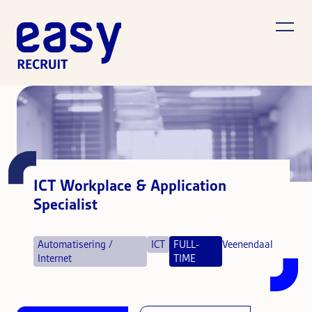
ICT Workplace & Application
Specialist
Automatisering /
ICT
FULL-
Veenendaal
Internet
TIME