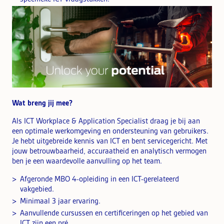
Wat breng jij mee?
Als ICT Workplace & Application Specialist draag je bij aan
een optimale werkomgeving en ondersteuning van gebruikers.
Je hebt uitgebreide kennis van ICT en bent servicegericht. Met
jouw betrouwbaarheid, accuraatheid en analytisch vermogen
ben je een waardevolle aanvulling op het team.
Afgeronde MBO 4-opleiding in een ICT-gerelateerd
vakgebied.
Minimaal 3 jaar ervaring.
Aanvullende cursussen en certificeringen op het gebied van
ICT zijn een pré.