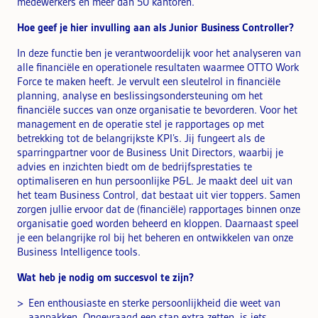
medewerkers en meer dan 50 kantoren.
Hoe geef je hier invulling aan als Junior Business Controller?
In deze functie ben je verantwoordelijk voor het analyseren van
alle financiële en operationele resultaten waarmee OTTO Work
Force te maken heeft. Je vervult een sleutelrol in financiële
planning, analyse en beslissingsondersteuning om het
financiële succes van onze organisatie te bevorderen. Voor het
management en de operatie stel je rapportages op met
betrekking tot de belangrijkste KPI’s. Jij fungeert als de
sparringpartner voor de Business Unit Directors, waarbij je
advies en inzichten biedt om de bedrijfsprestaties te
optimaliseren en hun persoonlijke P&L. Je maakt deel uit van
het team Business Control, dat bestaat uit vier toppers. Samen
zorgen jullie ervoor dat de (financiële) rapportages binnen onze
organisatie goed worden beheerd en kloppen. Daarnaast speel
je een belangrijke rol bij het beheren en ontwikkelen van onze
Business Intelligence tools.
Wat heb je nodig om succesvol te zijn?
Een enthousiaste en sterke persoonlijkheid die weet van
aanpakken. Ongevraagd een stap extra zetten, is iets