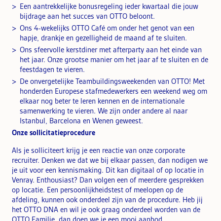
Een aantrekkelijke bonusregeling ieder kwartaal die jouw
bijdrage aan het succes van OTTO beloont.
Ons 4-wekelijks OTTO Café om onder het genot van een
hapje, drankje en gezelligheid de maand af te sluiten.
Ons sfeervolle kerstdiner met afterparty aan het einde van
het jaar. Onze grootse manier om het jaar af te sluiten en de
feestdagen te vieren.
De onvergetelijke Teambuildingsweekenden van OTTO! Met
honderden Europese stafmedewerkers een weekend weg om
elkaar nog beter te leren kennen en de internationale
samenwerking te vieren. We zijn onder andere al naar
Istanbul, Barcelona en Wenen geweest.
Onze sollicitatieprocedure
Als je solliciteert krijg je een reactie van onze corporate
recruiter. Denken we dat we bij elkaar passen, dan nodigen we
je uit voor een kennismaking. Dit kan digitaal of op locatie in
Venray. Enthousiast? Dan volgen een of meerdere gesprekken
op locatie. Een persoonlijkheidstest of meelopen op de
afdeling, kunnen ook onderdeel zijn van de procedure. Heb jij
het OTTO DNA en wil je ook graag onderdeel worden van de
OTTO Familie, dan doen we je een mooi aanbod.