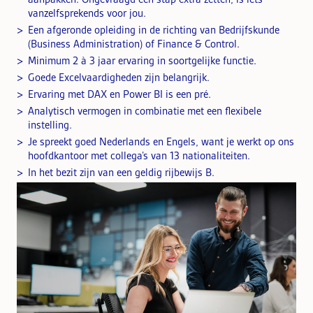
vanzelfsprekends voor jou.
Een afgeronde opleiding in de richting van Bedrijfskunde
(Business Administration) of Finance & Control.
Minimum 2 à 3 jaar ervaring in soortgelijke functie.
Goede Excelvaardigheden zijn belangrijk.
Ervaring met DAX en Power BI is een pré.
Analytisch vermogen in combinatie met een flexibele
instelling.
Je spreekt goed Nederlands en Engels, want je werkt op ons
hoofdkantoor met collega’s van 13 nationaliteiten.
In het bezit zijn van een geldig rijbewijs B.