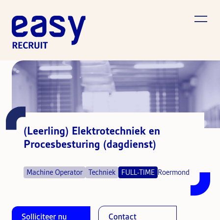
(Leerling) Elektrotechniek en
Procesbesturing (dagdienst)
Machine Operator
Techniek
FULL-TIME
Roermond
Solliciteer nu
Contact