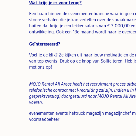
Wat krijg je er voor terug?
Een baan binnen de evenementenbranche waarin geen dag
stoere verhalen die je kan vertellen over de spraakm
buiten dat krijg je een lekker salaris van € 3.000,00 en
ontwikkeling. Ook een 13
e
maand wordt naar je overge
Geïnteresseerd?
Voel je de klik? Ze kijken uit naar jouw motivatie en 
van top events! Druk op de knop van Solliciteren. Heb 
met ons op!
MOJO Rental All Areas heeft het recruitment proces uitbes
telefonische contact met I-recruiting zal zijn. Indien u in
gespreksverslag) doorgestuurd naar
MOJO Rental All Area
voeren.
evenementen events heftruck magazijn magazijnchef 
voorraadbeheer