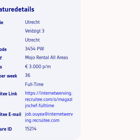
aturedetails
Utrecht
ie
Veldzigt 3
Utrecht
3454 PW
ode
Mojo Rental All Areas
f
€ 3.000 p/m
s
36
per week
Full-Time
https://internetwerving.
itee Link
recruitee.com/o/magazi
jnchef-fulltime
job.ouyea@internetwerv
itee E-mail
ing.recruitee.com
15214
ure ID