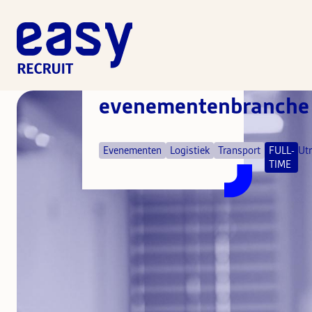
Magazijnchef
(fulltime)
in
evenementenbranche
Evenementen
Logistiek
Transport
FULL-
Ut
TIME