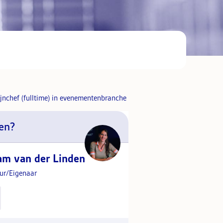
en?
am van der Linden
eur/Eigenaar