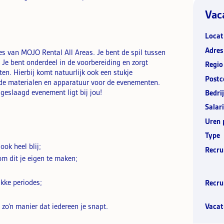
Vac
Locat
Adres
ces van MOJO Rental All Areas. Je bent de spil tussen
 Je bent onderdeel in de voorbereiding en zorgt
Regio
en. Hierbij komt natuurlijk ook een stukje
Postc
 de materialen en apparatuur voor de evenementen.
geslaagd evenement ligt bij jou!
Bedrij
Salari
Uren 
Type
ok heel blij;
Recru
om dit je eigen te maken;
ukke periodes;
Recru
 zo’n manier dat iedereen je snapt.
Vacat