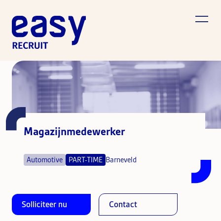
Magazijnmedewerker
Automotive
PART-TIME
Barneveld
Solliciteer nu
Contact