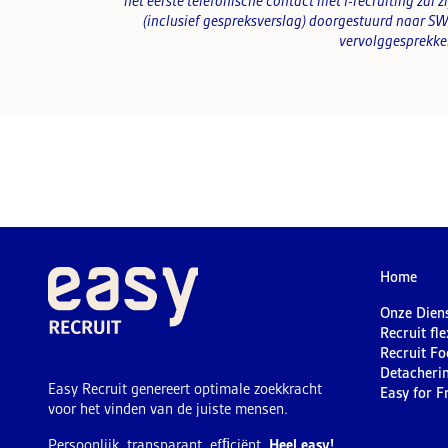
het eerste telefonische contact met I-recruiting zal z
(inclusief gespreksverslag) doorgestuurd naar SWV
vervolggesprekke
Home
Onze Dien
Recruit fl
Recruit Fo
Detacheri
Easy Recruit genereert optimale zoekkracht
Easy for F
voor het vinden van de juiste mensen.
Persoonlijk, transparant, efﬁciënt.
Heel easy!