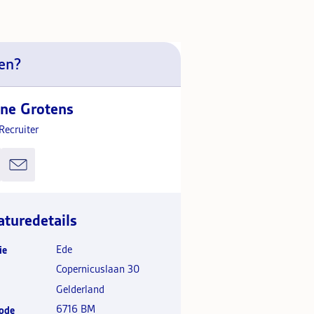
en?
ine Grotens
Recruiter
aturedetails
Ede
ie
Copernicuslaan 30
Gelderland
6716 BM
ode