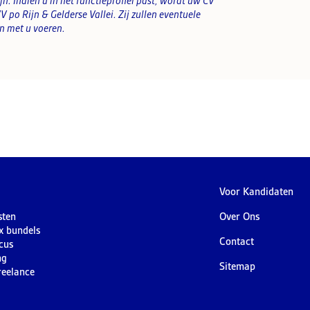
ijn. Indien u in het functieprofiel past, wordt uw CV
 po Rijn & Gelderse Vallei. Zij zullen eventuele
n met u voeren.
Voor Kandidaten
sten
Over Ons
ex bundels
Contact
cus
ng
Sitemap
reelance