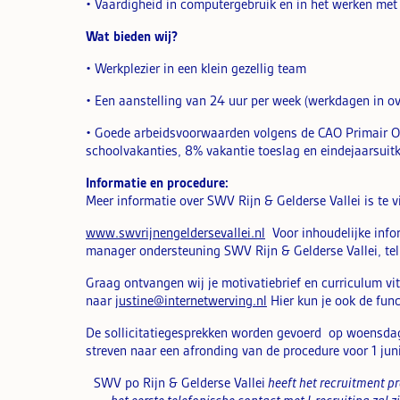
• Vaardigheid in computergebruik en in het werken met
Wat bieden wij?
• Werkplezier in een klein gezellig team
• Een aanstelling van 24 uur per week (werkdagen in ov
• Goede arbeidsvoorwaarden volgens de CAO Primair Ond
schoolvakanties, 8% vakantie toeslag en eindejaarsuit
Informatie en procedure:
Meer informatie over SWV Rijn & Gelderse Vallei is te 
www.swvrijnengeldersevallei.nl
Voor inhoudelijke info
manager ondersteuning SWV Rijn & Gelderse Vallei, te
Graag ontvangen wij je motivatiebrief en curriculum vita
naar
justine@internetwerving.nl
Hier kun je ook de func
De sollicitatiegesprekken worden gevoerd op woensda
streven naar een afronding van de procedure voor 1 juni
SWV po Rijn & Gelderse Vallei
heeft het recruitment pr