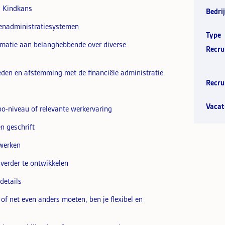
l Kindkans
Bedrij
genadministratiesystemen
Type
formatie aan belanghebbende over diverse
Recru
den en afstemming met de financiële administratie
Recru
Vacat
bo-niveau of relevante werkervaring
n geschrift
 werken
e verder te ontwikkelen
details
f net even anders moeten, ben je flexibel en