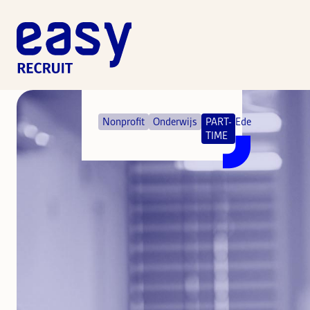
Medewerker
Administratie
Nonprofit
Onderwijs
PART-
Ede
TIME