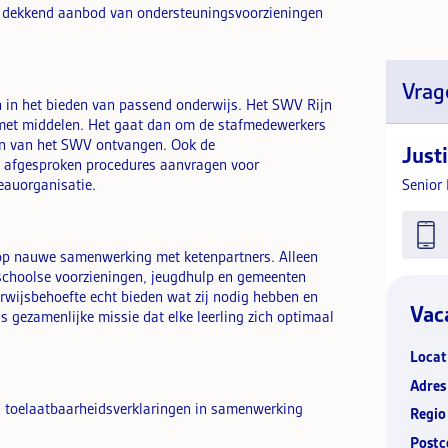
n dekkend aanbod van ondersteuningsvoorzieningen
Vrag
n in het bieden van passend onderwijs. Het SWV Rijn
s met middelen. Het gaat dan om de stafmedewerkers
ren van het SWV ontvangen. Ook de
Just
e afgesproken procedures aanvragen voor
reauorganisatie.
Senior 
 op nauwe samenwerking met ketenpartners. Alleen
schoolse voorzieningen, jeugdhulp en gemeenten
wijsbehoefte echt bieden wat zij nodig hebben en
Vac
s gezamenlijke missie dat elke leerling zich optimaal
Locat
Adres
 toelaatbaarheidsverklaringen in samenwerking
Regio
Postc