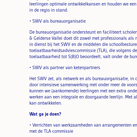
leerlingen optimale ontwikkelkansen en houden we ee
in de regio in stand.
• SWV als bureauorganisatie
De bureauorganisatie ondersteunt en faciliteert schole
& Gelderse Vallei doet dit zowel met professionals al
in dienst bij het SWV en de middelen die schoolbestu
toelaatbaarheidsadviescommissie (TLA), die volgens d
toelaatbaarheid tot S(B)O beoordeelt, valt onder de bu
• SWV als partner van ketenpartners
Het SWV zet, als netwerk en als bureauorganisatie, in
door intensieve samenwerking met onder meer de voor
kunnen we (aankomende) leerlingen met een extra onder
werken aan een integrale en doorgaande leerlijn. Met al
kan ontwikkelen.
Wat ga je doen?
• Verrichten van werkzaamheden van arrangementen en
met de TLA commissie