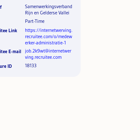
Samenwerkingsverband
f
Rijn en Gelderse Vallei
Part-Time
https://internetwerving.
itee Link
recruitee.com/o/medew
erker-administratie-1
job.2k9wt@internetwer
itee E-mail
ving.recruitee.com
18133
ure ID