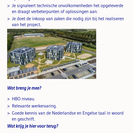
Je signaleert technische onvolkomenheden het opgeleverde
en draagt verbeterpunten of oplossingen aan.
Je doet de inkoop van zaken die nodig zijn bij het realiseren
van het project.
Wat breng je mee?
HBO niveau.
Relevante werkervaring.
Goede kennis van de Nederlandse en Engelse taal in woord
en geschrift.
Wat krijg je hier voor terug?