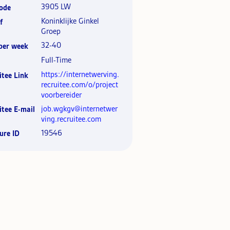
3905 LW
ode
Koninklijke Ginkel
f
Groep
32-40
per week
Full-Time
https://internetwerving.
itee Link
recruitee.com/o/project
voorbereider
job.wgkgv@internetwer
itee E-mail
ving.recruitee.com
19546
ure ID