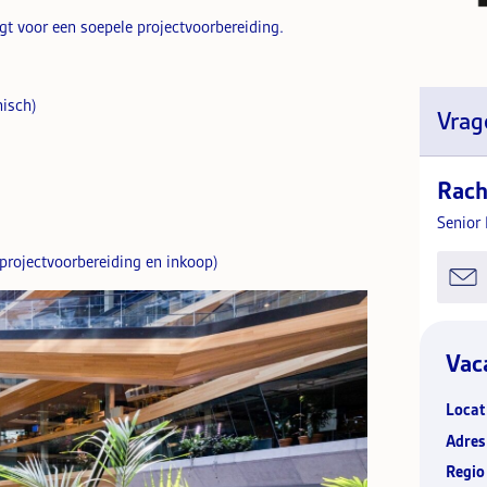
gt voor een soepele projectvoorbereiding.
nisch)
Vrag
Rach
Senior
projectvoorbereiding en inkoop)
Vac
Locat
Adres
Regio