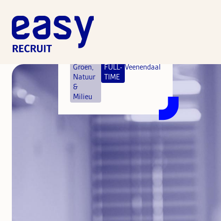
Projectvoorbereider
Groen,
FULL-
Veenendaal
Natuur
TIME
&
Milieu