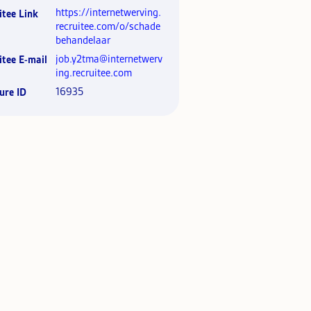
https://internetwerving.
itee Link
recruitee.com/o/schade
behandelaar
job.y2tma@internetwerv
itee E-mail
ing.recruitee.com
16935
ure ID