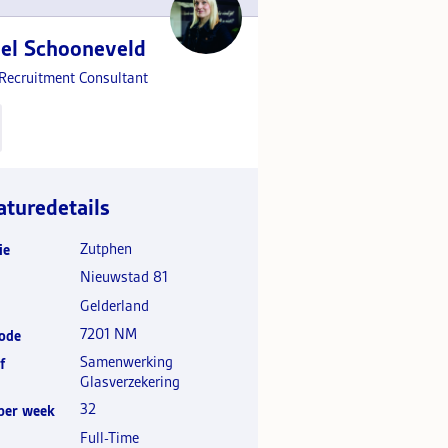
el Schooneveld
 Recruitment Consultant
aturedetails
Zutphen
ie
Nieuwstad 81
Gelderland
7201 NM
ode
Samenwerking
f
Glasverzekering
32
per week
Full-Time