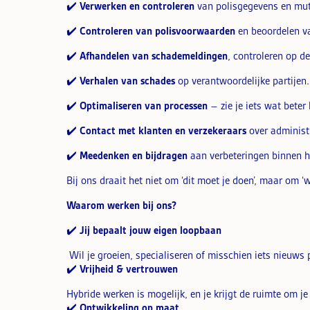
✔️
Verwerken en controleren
van polisgegevens en mut
✔️
Controleren van polisvoorwaarden
en beoordelen v
✔️
Afhandelen van schademeldingen
, controleren op d
✔️
Verhalen van schades
op verantwoordelijke partijen.
✔️
Optimaliseren van processen
– zie je iets wat beter
✔️
Contact met klanten en verzekeraars
over administ
✔️
Meedenken en bijdragen
aan verbeteringen binnen h
Bij ons draait het niet om ‘dit moet je doen’, maar om ‘w
Waarom werken bij ons?
✔️
Jij bepaalt jouw eigen loopbaan
Wil je groeien, specialiseren of misschien iets nieuw
✔️
Vrijheid & vertrouwen
Hybride werken is mogelijk, en je krijgt de ruimte om je 
✔️
Ontwikkeling op maat