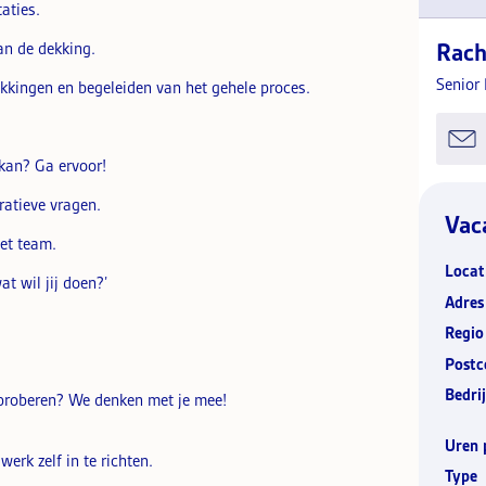
aties.
Rach
an de dekking.
Senior
ekkingen en begeleiden van het gehele proces.
 kan? Ga ervoor!
ratieve vragen.
Vac
et team.
Locat
at wil jij doen?’
Adres
Regio
Postc
Bedrij
s proberen? We denken met je mee!
Uren 
werk zelf in te richten.
Type