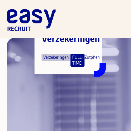
Allround
Medewerker
Verzekeringen
Verzekeringen
FULL-
Zutphen
TIME