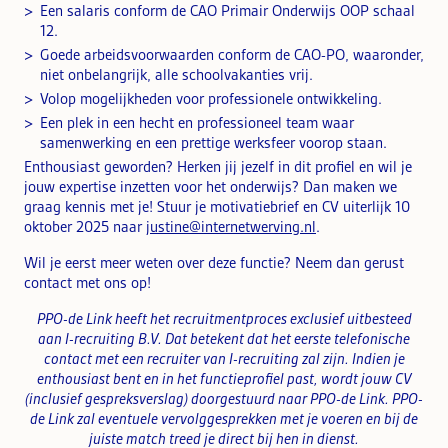
Een salaris conform de CAO Primair Onderwijs OOP schaal
12.
Goede arbeidsvoorwaarden conform de CAO-PO, waaronder,
niet onbelangrijk, alle schoolvakanties vrij.
Volop mogelijkheden voor professionele ontwikkeling.
Een plek in een hecht en professioneel team waar
samenwerking en een prettige werksfeer voorop staan.
Enthousiast geworden? Herken jij jezelf in dit profiel en wil je
jouw expertise inzetten voor het onderwijs? Dan maken we
graag kennis met je! Stuur je motivatiebrief en CV uiterlijk 10
oktober 2025 naar
justine@internetwerving.nl
.
Wil je eerst meer weten over deze functie? Neem dan gerust
contact met ons op!
PPO-de Link heeft het recruitmentproces exclusief uitbesteed
aan I-recruiting B.V.
Dat betekent dat het eerste telefonische
contact met een recruiter van I-recruiting zal zijn.
Indien je
enthousiast bent en in het functieprofiel past, wordt jouw CV
(inclusief gespreksverslag) doorgestuurd naar PPO-de Link.
PPO-
de Link zal eventuele vervolggesprekken met je voeren en bij de
juiste match treed je direct bij hen in dienst.