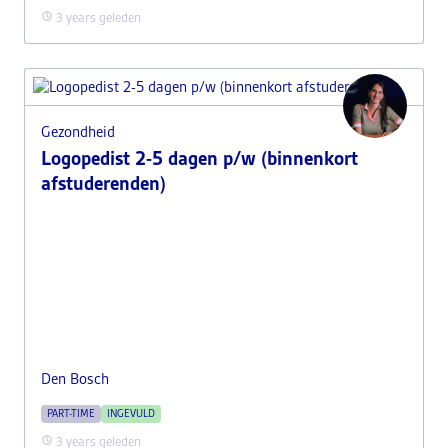
3 years geleden
Gezondheid
Logopedist 2-5 dagen p/w (binnenkort
afstuderenden)
Den Bosch
PART-TIME
INGEVULD
3 years geleden