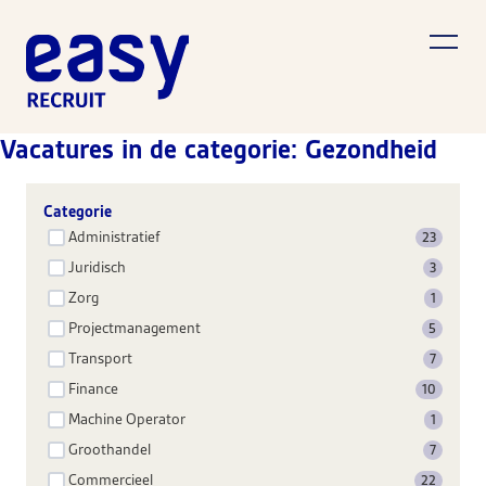
Vacatures in de categorie: Gezondheid
Categorie
Administratief
23
Juridisch
3
Zorg
1
Projectmanagement
5
Transport
7
Finance
10
Machine Operator
1
Groothandel
7
Commercieel
22