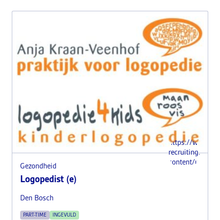
https://www.i-
recruiting.nl/wp
content/uploads
Gezondheid
Logopedist (e)
Den Bosch
PART-TIME
INGEVULD