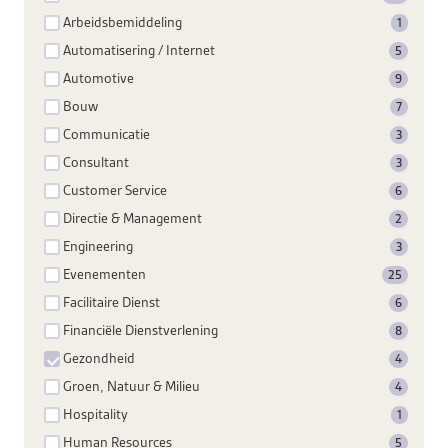
Arbeidsbemiddeling
1
Automatisering / Internet
5
Automotive
9
Bouw
7
Communicatie
3
Consultant
3
Customer Service
6
Directie & Management
2
Engineering
3
Evenementen
25
Facilitaire Dienst
6
Financiële Dienstverlening
8
Gezondheid
4
Groen, Natuur & Milieu
4
Hospitality
1
Human Resources
5