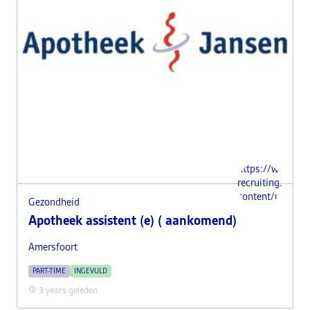
https://www.i-
recruiting.nl/wp
content/uploads
Gezondheid
Apotheek assistent (e) ( aankomend)
Amersfoort
PART-TIME
INGEVULD
3 years geleden