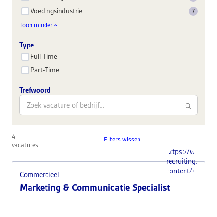
Voedingsindustrie
7
Toon minder
Type
Full-Time
Part-Time
Trefwoord
4
Filters wissen
vacatures
https://www.i-
recruiting.nl/wp
content/uploads
Commercieel
Marketing & Communicatie Specialist