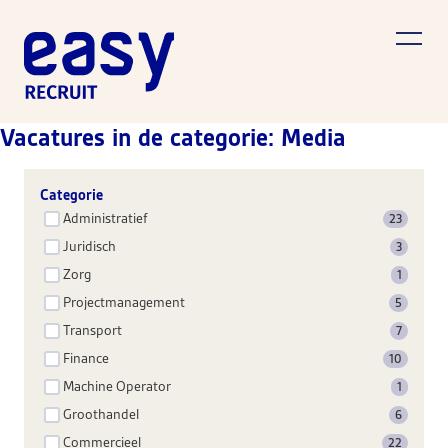
Vacatures in de categorie: Media
Categorie
Administratief
23
Juridisch
3
Zorg
1
Projectmanagement
5
Transport
7
Finance
10
Machine Operator
1
Groothandel
6
Commercieel
22