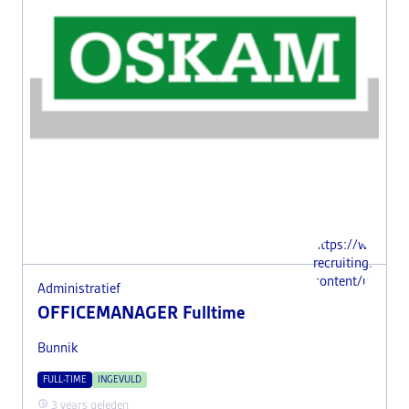
https://www.i-
recruiting.nl/wp
content/uploads
Administratief
OFFICEMANAGER Fulltime
Bunnik
FULL-TIME
INGEVULD
3 years geleden