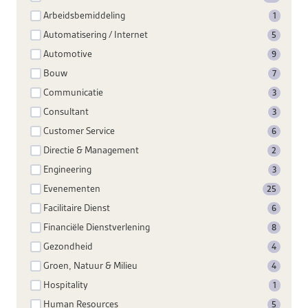
Arbeidsbemiddeling
1
Automatisering / Internet
5
Automotive
9
Bouw
7
Communicatie
3
Consultant
3
Customer Service
6
Directie & Management
2
Engineering
3
Evenementen
25
Facilitaire Dienst
6
Financiële Dienstverlening
8
Gezondheid
4
Groen, Natuur & Milieu
4
Hospitality
1
Human Resources
5