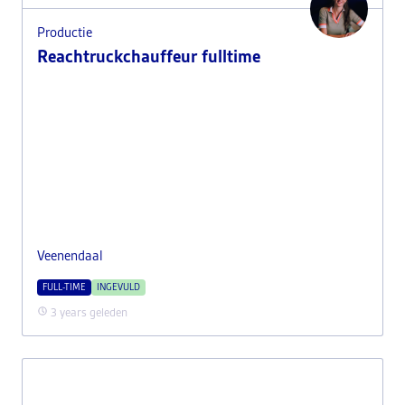
Productie
Reachtruckchauffeur fulltime
Veenendaal
FULL-TIME
INGEVULD
3 years geleden