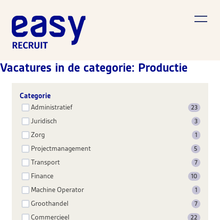
Vacatures in de categorie: Productie
Categorie
Administratief
23
Juridisch
3
Zorg
1
Projectmanagement
5
Transport
7
Finance
10
Machine Operator
1
Groothandel
7
Commercieel
22