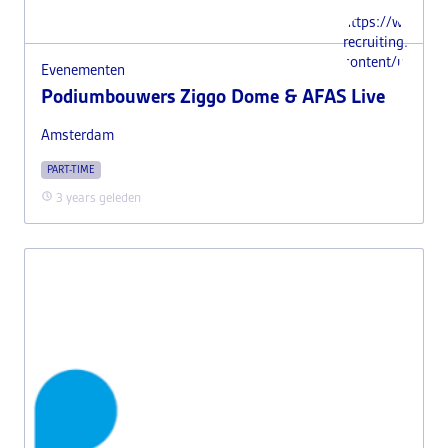
https://www.i-
recruiting.nl/wp
content/uploads
Evenementen
Podiumbouwers Ziggo Dome & AFAS Live
Amsterdam
PART-TIME
3 years geleden