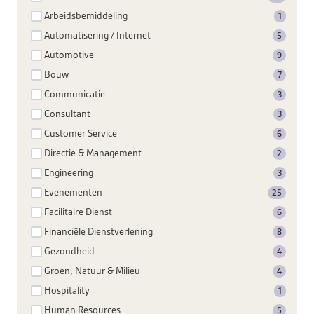
Arbeidsbemiddeling
1
Automatisering / Internet
5
Automotive
9
Bouw
7
Communicatie
3
Consultant
3
Customer Service
6
Directie & Management
2
Engineering
3
Evenementen
25
Facilitaire Dienst
6
Financiële Dienstverlening
8
Gezondheid
4
Groen, Natuur & Milieu
4
Hospitality
1
Human Resources
5