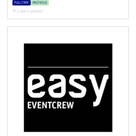
FULL-TIME
INGEVULD
2 years geleden