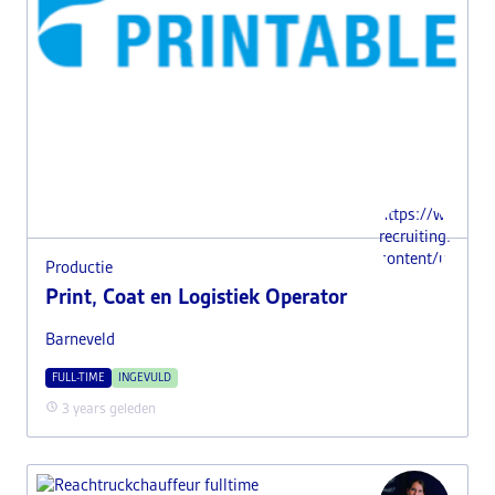
https://www.i-
recruiting.nl/wp
content/uploads
Productie
Print, Coat en Logistiek Operator
Barneveld
FULL-TIME
INGEVULD
3 years geleden