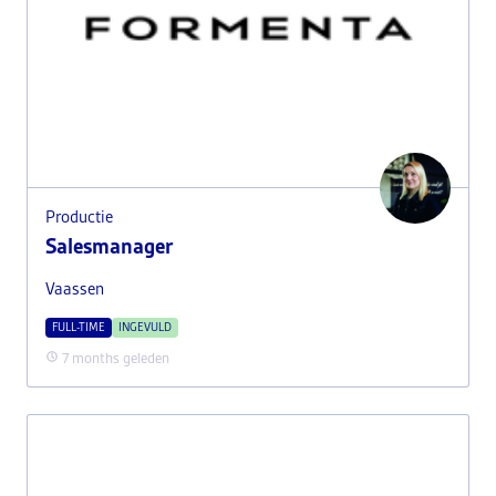
Productie
Salesmanager
Vaassen
FULL-TIME
INGEVULD
7 months geleden