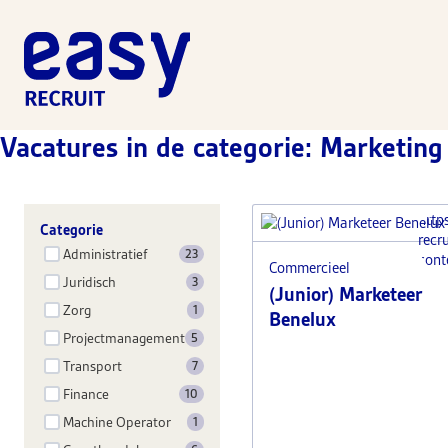
Vacatures in de categorie: Marketing
http
Categorie
recr
Administratief
23
cont
Commercieel
Juridisch
3
(Junior) Marketeer
Zorg
1
Benelux
Projectmanagement
5
Transport
7
Finance
10
Machine Operator
1