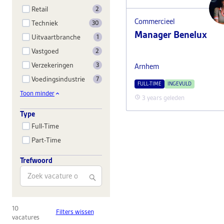
Retail
2
Commercieel
Techniek
30
Manager Benelux
Uitvaartbranche
1
Vastgoed
2
Verzekeringen
3
Arnhem
Voedingsindustrie
7
FULL-TIME
INGEVULD
Toon minder
3 years geleden
Type
Full-Time
Part-Time
Trefwoord
10
Filters wissen
vacatures