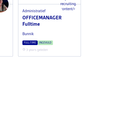
recruiting.nl/wp-
content/uploads/2025/04/Justin
Administratief
OFFICEMANAGER
Fulltime
Bunnik
FULL-TIME
INGEVULD
3 years geleden