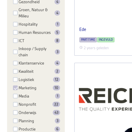
Gezondheid
4
Groen, Natuur &
4
Milieu
Hospitality
1
Ede
Human Resources
5
PART-TIME
INGEVULD
ICT
8
2 years geleden
Inkoop / Supply
3
chain
Klantenservice
4
Kwaliteit
2
Logistiek
12
Marketing
10
Media
1
Nonprofit
22
Onderwijs
43
Planning
3
Productie
6