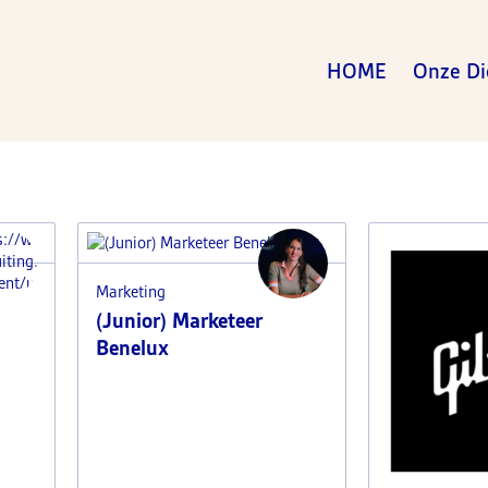
HOME
Onze Di
s://www.i-
uiting.nl/wp-
ent/uploads/2025/04/Justinewebsite.jpg
Marketing
(Junior) Marketeer
Benelux