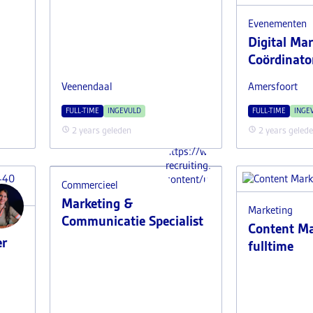
Evenementen
Digital Ma
Coördinato
Veenendaal
Amersfoort
FULL-TIME
INGEVULD
FULL-TIME
INGE
2 years geleden
2 years geled
https://www.i-
recruiting.nl/wp-
content/uploads/2025/04/Justin
Commercieel
Marketing &
Marketing
Communicatie Specialist
Content Ma
er
fulltime