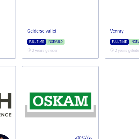
Gelderse vallei
Venray
FULL-TIME
INGEVULD
FULL-TIME
INGE
2 years geleden
2 years geled
https://www.i-