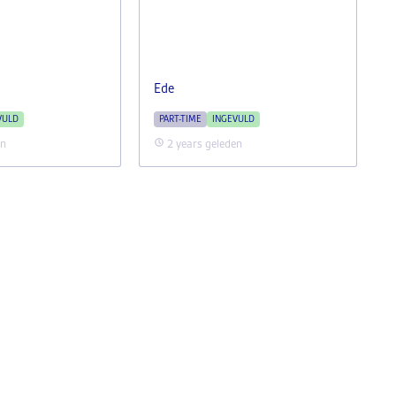
Ede
VULD
PART-TIME
INGEVULD
en
2 years geleden