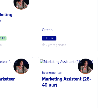
rketing
r
Otterlo
VULD
FULL-TIME
en
2 years geleden
ewebsite.jpg
Evenementen
rketeer
Marketing Assistent (28-
40 uur)