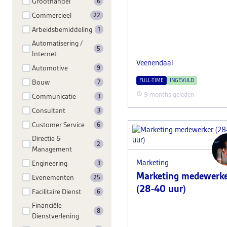
Groothandel
6
Commercieel
22
Arbeidsbemiddeling
1
Automatisering /
5
Internet
Veenendaal
Automotive
9
FULL-TIME
INGEVULD
Bouw
7
9 months geleden
Communicatie
3
Consultant
3
Customer Service
6
Directie &
2
Management
Marketing
Engineering
3
Marketing medewerk
Evenementen
25
(28-40 uur)
Facilitaire Dienst
6
Financiële
8
Dienstverlening